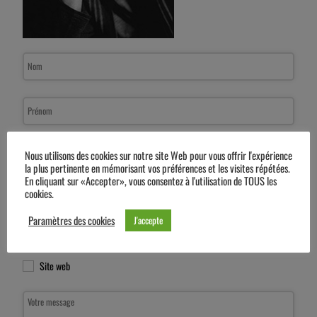
Contact
Nous utilisons des cookies sur notre site Web pour vous offrir l'expérience
Email
la plus pertinente en mémorisant vos préférences et les visites répétées.
*
En cliquant sur «Accepter», vous consentez à l'utilisation de TOUS les
Votre projet
cookies.
Paramètres des cookies
J'accepte
Logotype
Édition
Site web